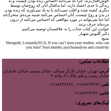
خوش‌اقبال‌ترند، چرا که می‌دانند احساس زنده بودن چیست و به
زندگی تا حدی اعتماد دارند. اما بداقبال آنان که روح‌شان توسط
دیگری کشته شده و اغلب نمی‌دانند یا به یاد نمی‌آورند که زنده بودن
در بدن و روح چیست. آنان احساس می‌کنند شبیه مرده‌ی متحرک‌اند
اما حتا نمی‌توانند در مورد مواقعی که احساس می‌کنند از درون
مرده‌اند حرف بزنند.
خواندن این کتاب جذاب را به علاقمندان توصیه می‌کنیم.
دکتر گلنوش شهباز
منبع:
Shengold, Leonard(2013). If you can’t trust your mother, who can
you trust? Soul murder, psychoanalysis and creativity
اطلاعات تماس:
آدرس:
تهران، خیابان کارگر شمالی، خیابان بیستم، خیابان جانبازان،
خیابان بیست و یکم، پلاک ۶۱، واحد ۲
تلفن:
۰۲۱۸۸۲۲۳۲۹۲_۰۲۱۸۸۳۳۶۷۲۶
فکس:
۰۲۱۸۸۲۲۳۲۴۲
لینک‌های ضروری: