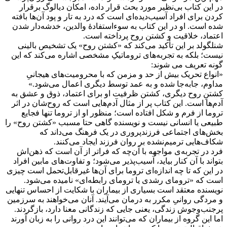
در این کتاب بی‌نظیر مورد بحث قرار داده، امکان دیالوگ برقرار
کردن برای افراد آسیب‌دیده‌ای است که درد به تار و پود آن‌ها بافته
شده است. او در این کتاب به سوءاستفادۀ والدین، خدشه‌دار شدن
اعتماد، خلاقیت و کشتن روح پرداخته است.
شنلگولد بر این تأکید می‌کند که «کشتن روح» یک تشخیص بالینی
نیست؛ بلکه به تجربه‌های تروماتیکِ مشخصی اشاره می‌کند که این
گونه تعریف می شوند:
«انواع تحریک بیش از حد و مزمن که با محرومیت‌های هیجانیِ
مداوم، جابه‌جا شده و به عمد توسط دیگری اعمال می‌شود.»
کشتنِ روح دیگری، کشتن ظرفیت او برای اعتماد، ذوق و عشق به
آدم‌ها است. این کتاب پر از مثال آدم‌هایی است که روح‌شان در اثر
تروما از فرم و شکل افتاده است؛ منظور او از تروما تنها فجایع
طبیعی یا انسانی نیست و نویسنده گاهی حتا مسبب «کشتن روح» را
بخش‌های اجتماعی فرزندپروری در یک فرهنگ می‌داند که
شکاف‌هایی ترمیم‌نشده بر روان فرزند ایجاد می‌کنند.
فرد در تجربه‌ی مواجهه با آن‌چه که فراتر از آن است که ذهن‌اش
بتواند با آن کنار بیاید، آسیب‌پذیر می‌شود؛ و تفاوت‌های مابین افراد
در این‌ که تا چه اندازه‌ای تروما برای آن‌ها غیرقابل‌تحمل است چیزی
است که «ترومای رشدی یا ترومای رابطه‌ای» نامیده می‌شود.
نویسنده معتقد است بسیاری از بیماران با شکایت از احساس تنهایی
و مردگی روانیِ مکرر به درمان می‌آیند. آنان می‌خواهند به سرزمین
پرجنب‌و‌جوش زندگی، یعنی جایی که زندگانی معنا دارد، بازگردند.
اما این گروه از بیماران که می‌توانند این درد روانی را به زبان آورند