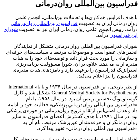
فدراسیون بین‌المللی روان‌درمانی
با هدف افزایش هم‌کاری‌ها و تعاملات بین‌المللی، انجمن علمی
روان‌درمانی ایران به عضویت
فدراسیون بین‌المللی روان‌درمانی
درآمد. رییس انجمن علمی روان‌درمانی ایران نیز به عضویت
شورای
این فدراسیون
درآمد.
شورای فدراسیون بین‌المللی روان‌درمانی متشکل از نمایندگان
انجمن‌های عضو است و موضوعات مرتبط با سیاست‌های حرفه‌ای
و سازمانی را مورد بحث قرار داده و توصیه‌های خود را به هیأت
مدیره ارایه می‌دهد. علاوه بر آن، شورا مسؤولیت برنامه‌ریزی
استراتژیک فدراسیون را برعهده دارد و نامزدهای هیأت مدیره‌ی
فدراسیون را نیز اعلام می‌کند.
از نظر تاریخی، این فدراسیون در سال ١٩٣۴ و با نام International
General Medical Society for Psychotherapy تشکیل شد و کارل
گوستاو یونگ نخستین رییس آن بود. در سال ١٩۵٨، با نام
«فدراسیون بین‌المللی روان‌درمانیِ پزشکی» فعالیت خود را ادامه
داد و هدف اصلی‌اش ارتقا و ترویج روان‌درمانی در حوزه‌ی پزشکی
بود. در سال ١٩٩١، با هدف گسترش اعضای فدراسیون به سایر
روان‌درمانگران و حرفه‌مندان غیرپزشک مرتبط، نام آن به
«فدراسیون بین‌المللی روان‌درمانی» تغییر پیدا کرد.
اهداف اصلی این فدراسیون ترویج روان‌درمانی در حوزه‌های کار