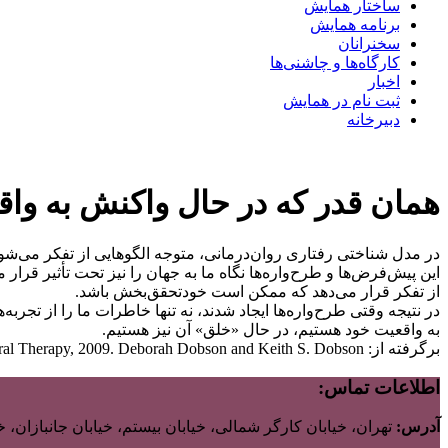
ساختار همایش
برنامه همایش
سخنرانان
کارگاه‌ها و چاشنی‌ها
اخبار
ثبت نام در همایش
دبیرخانه
همان قدر که در حال واکنش به واق
در مدل شناختی رفتاری روان‌درمانی، متوجه الگوهایی از تفکر می‌شوی
این پیش‌فرض‌ها و طرح‌واره‌ها نگاه ما به جهان را نیز تحت تأثیر قرار
از تفکر قرار می‌دهد که ممکن است خودتحقق‌بخش باشد.
در نتیجه وقتی طرح‌واره‌ها ایجاد شدند، نه تنها خاطرات ما را از تجربه
به واقعیت خود هستیم، در حال «خلق» آن نیز هستیم.
برگرفته از: Evidence-Based Practice of Cognitive-Behavioral Therapy, 2009. Deborah Dobson and Keith S. Dobson
اطلاعات تماس:
آدرس:
تهران، خیابان کارگر شمالی، خیابان بیستم، خیابان جانبازان، خیابان ب