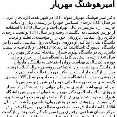
امیرهوشنگ مهریار
دکتر امیر هوشنگ مهریار متولد 1315 در شهر نقده، آذربایجان غربی،
در سال 1337 درجه‌ی لیسانس خود را در رشته‌ی زبان و ادبیات
فارسی از دانش‌سرای عالی تهران اخذ، و در سال 1340 با استفاده
از بورس تحصیلی به انگلستان رفت و در سال 1344 توانست درجه‌ی
دکتری روان‌شناسی پرورشی خود را از مؤسسه‌ی تعلیم و تربیت
دانشگاه لندن اخذ کند. او دوره‌ی دو‌ساله‌ی روان‌شناسی بالینی را در
دانشگاه ادینبورگ (اسکاتلند) گذراند (1346ـ1344) و بلافاصله با سمت
دانش‌یاری در دانشگاه پهلوی شیراز استخدام شد. دکتر مهریار در
سال 1350 رتبه‌ی استادی کامل دانشگاه شیراز را احراز و برای
دوره‌ی یک‌‌ساله‌ی بهداشت روان اجتماعی به دانشگاه هاروارد
(آزمایشگاه بهداشت روان اجتماعی پروفسور جرالد کاپلان) رفت.
پس از بازگشت از این دوره، دکتر مهریار فعالیت آموزشی و
پژوهشی خود را با دانشگاه شیراز ادامه داد و در سال 1355 دوره‌ی
یک‌ساله ی مرخصی مطالعاتی خود را در شهر ژنو سوییس با
«برنامه‌ی بهداشت باروری سازمان جهانی بهداشت» گذراند. بعد از
پیروزی اتقلاب اسلامی دکتر مهریار به عنوان اولین رییس دانشگاه
شیراز منصوب شد ولی بیش از 18 ماه در این سمت باقی نماند و به
کار آموزش و پژوهش خود در بخش روان‌شناسی بازگشت. در سال
1364 با استفاده از فرصت مرخصی مطالعاتی به آمریکا رفت و در
مرکز درمان شناختی‌ـ رفتاری پروفسور بک کار کرد. بعد از بازگشت
از این دوره، از طرف «برنامه‌ی جهانی مبارزه با ایدز سازمان جهانی