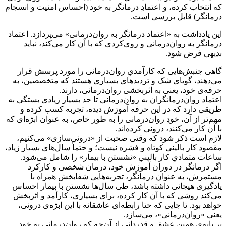
که انتخاب کرده، و اعتمادِ درمانگر به خود (احساس امنیت و انسجام
درمانگر) قابل بررسی است.
این یادداشت به «اعتماد درمانگر به روان‌درمانی» می‌پردازد. اعتماد
درمانگر به روان‌درمانی و روی‌کردی که با آن کار می‌کند، نباید
بدیهی فرض شود.
گاهی جنبش‌هایی که کارآمدیِ روان‌درمانی را مورد پرسش قرار
می‌دهند، گویای شک و تردیدهای بسیاری هستند که متخصصین، به
حرفه‌ی خود، یعنی به اثربخشی روان‌درمانی، دارند.
اعتماد روان‌درمانگران به روان‌درمانی تا حد بسیار زیادی بستگی به
طریقی دارد که در این حرفه آموزش دیده، تجربه کسب کرده و
مهم‌تر از آن، خودِ روان‌درمانی را به طور خاص، به عنوان ابژه‌ای که
با آن کار می‌کنند، درونی کرده‌اند.
لازم است ذکر شود که وقتی صحبت از «درونى‌سازی» می‌کنیم،
مقصود کار بالینی کوتاه و فشره نیست؛ و حتماً سال‌های بسیار زیاد،
ساعات متمادیِ کار بالینیِ «نشستن با بیمار» را شامل می‌شود.
اگر درمانگر در دوران آموزش خود، درمان شخصی و کارکرد
مستمرش، به عنوان درمانگر، تجربه‌هایی شفابخش همراه با
یادگیری هیجانی داشته باشد، طی سال‌ها نشستن با بیمار احساس
می‌کند روشی که با آن کار کرده، برای بسیاری، کارآمد و اثربخش
خواهد بود. تا جایی که حتا رابطه‌ای عاشقانه با این ابژه‌ی درونی،
یعنی «روان‌درمانی»، می‌سازد.
بر پایه‌ی همین عشق و قدردانی از آن‌چه که روان‌درمانی به خود