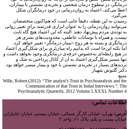
درمانگر، در سطوح درمان شخصی و تجربه‌ی نشستن با بیماران،
اعطا می‌کند، اعتماد به روان‌درمانی در خودِ درمانگران شکل
می‌گیرد.
رسیدن به این نقطه، دقیقاً جایی است که هم‌اکنون متخصصان
می‌توانند روان‌درمانی را به عنوان ابزاری قدرتمند برای تغییر روانی
به توده‌ی مردم پیش‌نهاد دهند. البته که این اعتماد هیچ گاه ثابت
نیست، و همراه با نوسانات عاطفی، محدودیت‌های بشری هر
درمانگری و بسته به هر زوج «بیمار-درمانگر» تغییر خواهد کرد.
اما نکته این‌جا است که بدانیم راه میان‌بُری برای شکل‌گیری اعتماد
در هیچ رابطه‌ای به‌‌خصوص حرفه‌ی درمانگری وجود نخواهد داشت و
تنها مسیر شکل‌گیری اعتماد به آن از کانال پرداختن به شک و
تردیدهای بسیار در تجربه‌ی نشستن با خود و بیمار میسر خواهد بود.
دکتر گلنوش شهباز
منبع:
Wille, Robert.(2012): “The analyst’s Trust in Psychoanalysis and the
Communication of that Trust in Initial Interviews.”: The
Psychoanalytic Quarterly, 2012 Volume LXXXI, Number 4
اطلاعات تماس:
آدرس:
تهران، خیابان کارگر شمالی، خیابان بیستم، خیابان جانبازان،
خیابان بیست و یکم، پلاک ۶۱، واحد ۲