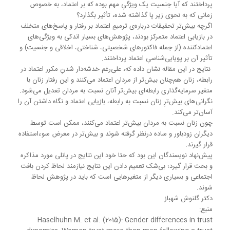
پرداختند که آیا جنسیت یک ویژگیِ مهم بوده که بر اعتماد، به خصوص
زمانی که به نحوی زیر پا گذاشته شده، تأثیر بگذارد؟
اگرچه بیش‌تر تحقیقات درباره‌ی ترمیمِ اعتماد بر رفتار و پاسخ‌های متخلف
در بازیابی اعتماد متمرکز بودند، پژوهش‌های بسیار اندکی به ویژگی‌های
اعتمادکننده (از جمله فاکتورهای شخصیتی، شناختی، اخلاقی و جنسیت) و‌
تأثیر آن بر پویایی‌شناسیِ‌ اعتماد پرداختند.
نتایج در این مقاله نشان داده که، علی‌رغم خدشه‌دار شدنِ مکرر اعتماد در
رابطه، زنان هم‌چنان بیش‌تر از مردان اعتماد می‌کنند و این رفتار زنان با
متغیر سرمایه‌گذاری رابطه‌ای بیش‌تر آنان نسبت به مردان تعدیل می‌شود.
نگرانی‌های بیش‌ترِ زنان نسبت به رابطه، بازیابی اعتماد و نگاه داشتن آن را
آسان‌تر می‌کند.
چون‌ زنان نسبت به مردان بیش‌تر اعتماد می‌کنند، ممکن است توسط
دیگران زودباور و ساده درنظر گرفته شوند و بیش‌تر در معرض سوءاستفاده
قرار گیرند.
پیش‌نهاد نویسندگان این بود که حتا خود این نتایج در پانلی مورد مذاکره
و بحث قرار گیرد؛ بی‌شک تعمیم دادن این نتایج نیازمند لحاظ کردن بافت
اجتماعی و بسیاری دیگر از متغیرهایی است که باید در پژوهش لحاظ
شوند.
دکتر گلنوش شهباز
منبع:
Haselhuhn M. et al. (2015): Gender differences in trust