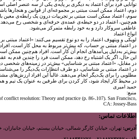
توانایی فرد برای اعتماد به دیگری بر پایه‌ی یكی از سه عنصر اصلی
دوم، اعتماد ممکن است مبتنی بر مجموعه‌ای از قوانین و هنجارها باش
سوم، اعتماد ممکن است مبتنی بر تجربیات درون یک رابطه‌ی معین با
هم‌چنین، اعتماد در دو حیطه‌ی عمده‌ی حرفه‌ای و شخصی رخ می‌دهد. 
عاطفی سروکار دارد و به خود رابطه متمرکز می‌شود.
انواع اعتماد
لویکی و ویتهوف اعتماد را به دو نوع تقسیم می‌کنند: «اعتماد مبتنی ب
در اعتماد مبتنی بر حساب، که بیش‌تر مربوط به محل کار است، افراد
بیش‌تر به‌دلیل پی‌آمدهای انجام آن کار است. افراد هم‌چنین ممکن است
این حال، اگر یک اشتباه رخ دهد، ممکن است فرد را چندین قدم به عقب بر
در مقابل، «اعتماد مبتنی بر شناسایی» بیش‌تر در زمینه‌های شخصی دی
در اعتماد مبتنی بر شناسایی، دو طرف انتظارات یک‌دیگر را می‌شناسند
مطلوبی را برای یک‌دیگر انجام می‌دهند. غالباً این افراد ارزش‌های مش
در محیط کار ایجاد شود، کار کردن برای طرفین به عنوان یک تیم و هم‌چ
حمید امیری
منبع:
conflict resolution: Theory and practice (p. 86-.107). San Francisco,
CA: Jossey-Bass
اطلاعات تماس:
آدرس:
تهران، خیابان کارگر شمالی، خیابان بیستم، خیابان جانبازان، خیابان ب
تلفن:
۰۲۱۸۸۲۲۳۲۹۲_۰۲۱۸۸۳۳۶۷۲۶