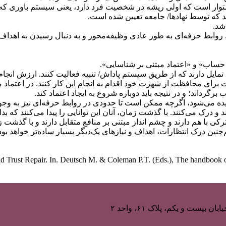
 استوار است كه اولی ریشه در شخصیت فرد دارد، یعنی سیستم باوری ك
د که توسط نهادها/ جامعه تعیین شده است.
شد.
روابط حرفه‌ای به‌ طور عادی وظیفه‌محور و به دنبال رسیدن به اهدا
ر حساب» و «اعتماد مبتنی بر شناسایی».
 تمایل دارند که از طریق سیستم پاداش/ تنبیه فعالیت کنند. ارزش ان
 برای محافظت از شهرت خود اقدام به انجام این کار کنند. در اعتماد م
گرداند؛ و در نتیجه باید دوباره شروع به ایجاد اعتماد کند.
ده می‌شود، اگرچه ممکن است تا حدودی در روابط حرفه‌ای نیز به وجود 
 و درک می‌کنند. با گذشت زمان، آنان این توانایی را پیدا می‌کنند که
ترکی با هم دارند و چشم انداز مبتنی بر منافع متقابل دارند و با گذشت ز
نین درک انتظارات، اهداف و نیازهای یک‌دیگر بسیار ساده‌تر خواهد بود
 Trust Repair. In. Deutsch M. & Coleman P.T. (Eds.), The handbook of 
یست و یکم، پلاک ۶۱، واحد ۲