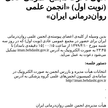
(نوبت اول) «انجمن علمی
روان‌درمانی ایران»
بدین وسیله از کلیه‌ی اعضای پیوسته‌ی انجمن علمی روان‌درمانی
ایران برای حضور در مجمع عمومی عادی (نوبت اول) که در روز ‌سه
شنبه مورخ ١٣٩٩/۴/١٠ از ساعت ٠٠:١۵ [١۵ دقیقه‌ی بامداد] تا
٢٣:۴۵ به صورت الکترونیک به آدرس iman.behdasht.gov.ir تشکیل
می‌شود دعوت به عمل می‌آید.
دستور جلسه:
انتخابات هیأت مدیره و بازرس انجمن به صورت الکترونیک در
سامانه‌ی کمیسیون انجمن‌های علمی گروه پزشکی به آدرس
http//:iman.behdasht.gov.ir
.
.
هیأت مدیره‌ی انجمن علمی روان‌درمانی ایران