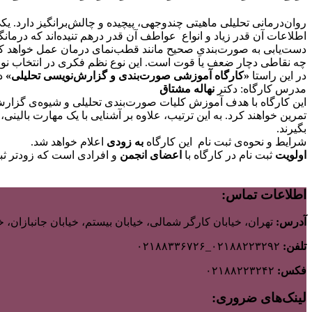
روان‌درمانى تحليلى ماهيتى چندوجهى، پيچيده و چالش‌برانگيز دارد.
اطلاعات آن قدر زیاد و‌ انواع عواطف آن قدر درهم ‌تنیده‌اند که درما
دست‌یابی به صورت‌بندیِ صحیح مانند قطب‌نمای درمان عمل خواهد کرد
چه نقاطی دچار ضعف یا قوت است. این نوع نظم فکری در انتخاب نوع م
در این راستا
«کارگاه آموزشی صورت‌بندی و گزارش‌نویسی تحلیلی»
در
مدرس کارگاه: دکتر
نهاله مشتاق
این کارگاه با هدف آموزش کلیات صورت‌بندی تحلیلی و‌ شیوه‌ی گزار
تمرین خواهند کرد. به این ترتیب، علاوه بر آشنایی با یک مهارت بالین
بگیرند.
شرایط و‌ نحوه‌ی ثبت نام این کارگاه
به زودی
اعلام خواهد شد.
اولویت
ثبت نام در کارگاه با
اعضای انجمن
و افرادی است که زودتر ثبت
اطلاعات تماس:
آدرس:
تهران، خیابان کارگر شمالی، خیابان بیستم، خیابان جانبازان، خیابان ب
تلفن:
۰۲۱۸۸۲۲۳۲۹۲_۰۲۱۸۸۳۳۶۷۲۶
فکس:
۰۲۱۸۸۲۲۳۲۴۲
لینک‌های ضروری: