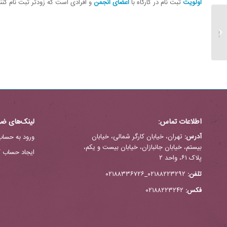
اولویت
ثبت نام در کارگاه با
اعضای انجمن
و افرادی است که زودتر ثبت نام کنند
«کارگاه آموزشی کاربرد
مصاحبه‌ی انگیزشی در
افزایش پیروی از درمان»
در دومین همای...
اطلاعات تماس:
لینک‌های ضر
آدرس:
تهران، خیابان کارگر شمالی، خیابان
ورود به حساب
بیستم، خیابان جانبازان، خیابان بیست و یکم،
ایجاد حساب ک
پلاک ۶۱، واحد ۲
تلفن:
۰۲۱۸۸۲۲۳۲۹۲_۰۲۱۸۸۳۳۶۷۲۶
فکس:
۰۲۱۸۸۲۲۳۲۴۲